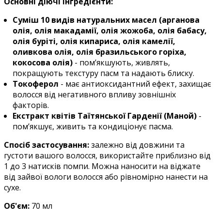
Основні діючі інгредієнти:
Суміш 10 видів натуральних масел
(арганова
олія, олія макадамії, олія жожоба, олія бабасу,
олія буріті, олія кипариса, олія камелії,
оливкова олія, олія бразильського горіха,
кокосова олія)
- пом’якшують, живлять,
покращують текстуру пасм та надають блиску.
Токоферол
- м
ає антиоксидантний ефект, захищає
волосся від негативного впливу зовнішніх
факторів.
Екстракт квітів Таїтянської Гарденії (Маной)
-
п
ом’якшує, живить та кондиціонує пасма.
Спосіб застосування:
залежно від довжини та
густоти вашого волосся, використайте приблизно від
1 до 3 натисків помпи. Можна наносити на віджате
від зайвої вологи волосся або рівномірно нанести на
сухе.
Об'єм:
7
0 мл