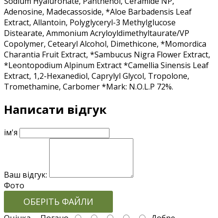
Sodium Hyaluronate, Panthenol, Ceramide NP,
Adenosine, Madecassoside, *Aloe Barbadensis Leaf
Extract, Allantoin, Polyglyceryl-3 Methylglucose
Distearate, Ammonium Acryloyldimethyltaurate/VP
Copolymer, Cetearyl Alcohol, Dimethicone, *Momordica
Charantia Fruit Extract, *Sambucus Nigra Flower Extract,
*Leontopodium Alpinum Extract *Camellia Sinensis Leaf
Extract, 1,2-Hexanediol, Caprylyl Glycol, Tropolone,
Tromethamine, Carbomer *Mark: N.O.L.P 72%.
Написати відгук
ім'я
Ваш відгук:
Фото
ОБЕРІТЬ ФАЙЛИ