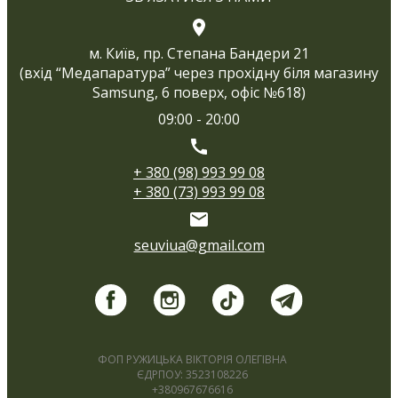
м. Київ, пр. Степана Бандери 21
(вхід “Медапаратура” через прохідну біля магазину
Samsung, 6 поверх, офіс №618)
09:00 - 20:00
+ 380 (98) 993 99 08
+ 380 (73) 993 99 08
seuviua@gmail.com
ФОП РУЖИЦЬКА ВІКТОРІЯ ОЛЕГІВНА
ЄДРПОУ: 3523108226
+380967676616