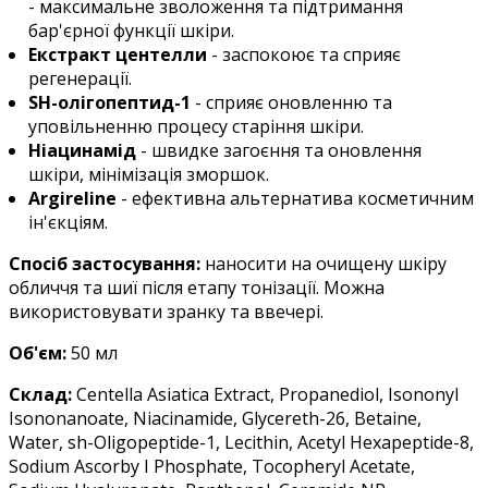
- максимальне зволоження та підтримання
бар'єрної функції шкіри.
Екстракт центелли
- заспокоює та сприяє
регенерації.
SH-олігопептид-1
- сприяє оновленню та
уповільненню процесу старіння шкіри.
Ніацинамід
- швидке загоєння та оновлення
шкіри, мінімізація зморшок.
Argireline
- ефективна альтернатива косметичним
ін'єкціям.
Спосіб застосування:
наносити на очищену шкіру
обличчя та шиї після етапу тонізації. Можна
використовувати зранку та ввечері.
Об'єм:
50 мл
Склад:
Centella Asiatica Extract, Propanediol, Isononyl
Isononanoate, Niacinamide, Glycereth-26, Betaine,
Water, sh-Oligopeptide-1, Lecithin, Acetyl Hexapeptide-8,
Sodium Ascorby I Phosphate, Tocopheryl Acetate,