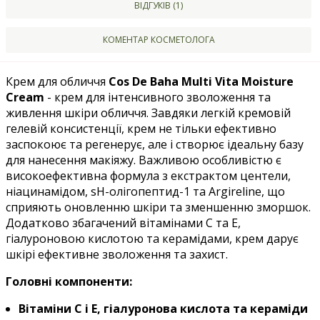
ВІДГУКІВ (1)
КОМЕНТАР КОСМЕТОЛОГА
Крем для обличчя
Cos De Baha Multi Vita Moisture
Cream
- крем для інтенсивного зволоження та
живлення шкіри обличчя. Завдяки легкій кремовій
гелевій консистенції, крем не тільки ефективно
заспокоює та регенерує, але і створює ідеальну базу
для нанесення макіяжу. Важливою особливістю є
високоефективна формула з екстрактом центели,
ніацинамідом, sH-олігопептид-1 та Argireline, що
сприяють оновленню шкіри та зменшенню зморшок.
Додатково збагачений вітамінами C та E,
гіалуроновою кислотою та керамідами, крем дарує
шкірі ефективне зволоження та захист.
Головні компоненти:
Вітаміни C і E, гіалуронова кислота та кераміди