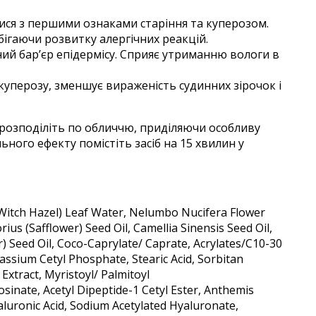
тися з першими ознаками старіння та куперозом.
ігаючи розвитку алергічних реакцій.
ний бар’єр епідермісу. Сприяє утриманню вологи в
 куперозу, зменшує вираженість судинних зірочок і
 розподіліть по обличчю, приділяючи особливу
ого ефекту помістіть засіб на 15 хвилин у
(Witch Hazel) Leaf Water, Nelumbo Nucifera Flower
rius (Safflower) Seed Oil, Camellia Sinensis Seed Oil,
) Seed Oil, Coco-Caprylate/ Caprate, Acrylates/C10-30
assium Cetyl Phosphate, Stearic Acid, Sorbitan
xtract, Myristoyl/ Palmitoyl
inate, Acetyl Dipeptide-1 Cetyl Ester, Anthemis
yaluronic Acid, Sodium Acetylated Hyaluronate,