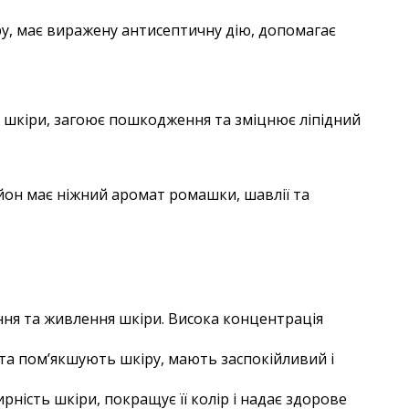
ру, має виражену антисептичну дію, допомагає
ї шкіри, загоює пошкодження та зміцнює ліпідний
ьйон має ніжний аромат ромашки, шавлії та
ння та живлення шкіри. Висока концентрація
ь та пом’якшують шкіру, мають заспокійливий і
рність шкіри, покращує її колір і надає здорове