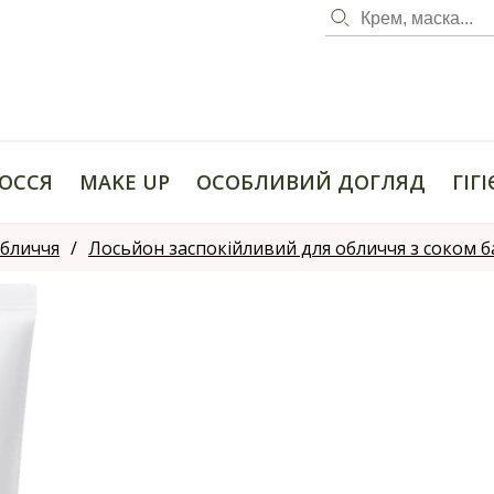
ОССЯ
MAKE UP
ОСОБЛИВИЙ ДОГЛЯД
ГІГ
обличчя
Лосьйон заспокійливий для обличчя з соком ба