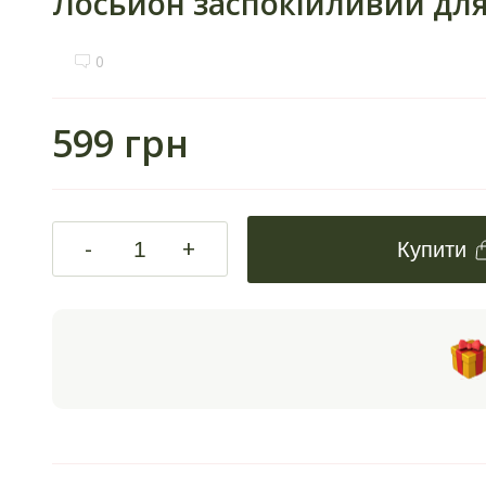
Лосьйон заспокійливий для 
0
599 грн
-
+
Купити