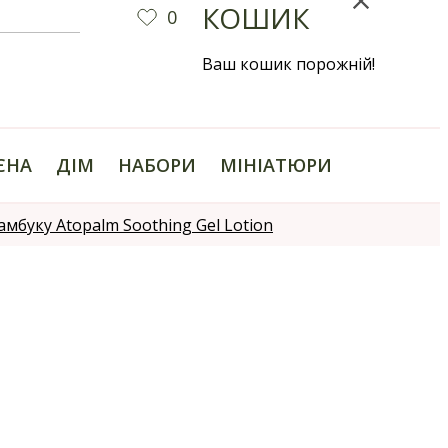
КОШИК
0
Ваш кошик порожній!
ІЄНА
ДІМ
НАБОРИ
МІНІАТЮРИ
мбуку Atopalm Soothing Gel Lotion