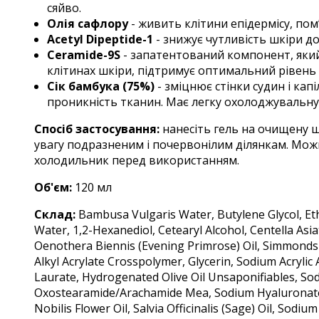
сяйво.
Олія сафлору
- живить клітини епідермісу, по
Acetyl Dipeptide-1
- знижує чутливість шкіри д
Ceramide-9S
- запатентований компонент, який 
клітинах шкіри, підтримує оптимальний рівень 
Сік бамбука (75%)
- зміцнює стінки судин і кап
проникність тканин. Має легку охолоджувальну 
Спосіб застосування:
нанесіть гель на очищену 
увагу подразненим і почервонілим ділянкам. Можн
холодильник перед використанням.
Об'єм:
12
0 мл
Склад:
Bambusa Vulgaris Water, Butylene Glycol, Eth
Water, 1,2-Hexanediol, Cetearyl Alcohol, Centella Asiat
Oenothera Biennis (Evening Primrose) Oil, Simmondsia
Alkyl Acrylate Crosspolymer, Glycerin, Sodium Acrylic
Laurate, Hydrogenated Olive Oil Unsaponifiables, Sod
Oxostearamide/Arachamide Mea, Sodium Hyaluronate, P
Nobilis Flower Oil, Salvia Officinalis (Sage) Oil, So