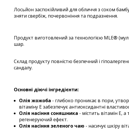
Лосьйон заспокійливий для обличчя з соком бамб
зняти свербіж, почервоніння та подразнення.
Продукт виготовлений за технологією MLE® (муль
шар.
Склад продукту повністю безпечний і гіпоалерген
сандалу.
Основні діючі інгредієнти:
Олія жожоба
- глибоко проникає в пори, утво
вітаміну Е забезпечує антиоксидантні властивос
Олія насіння соняшника
- містить вітамін Е, 
регенеруючий ефект.
Олія насіння зеленого чаю
- насичує шкіру ві