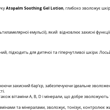
уку
Atopalm Soothing Gel Lotion
, глибоко зволожує шкі
тиламелярної емульсії), який відновлює захисні функці
ний, підходить для дитячої та гіперчутливої шкіри. Лос
рюючи захисний бар’єр, забезпечуючи ідеальне зволоже
ті.
а також вітаміни А, В, D і мінерали, що добре зволожуют
тамінами та мінералами, зволожує, тонізує, контролює жи