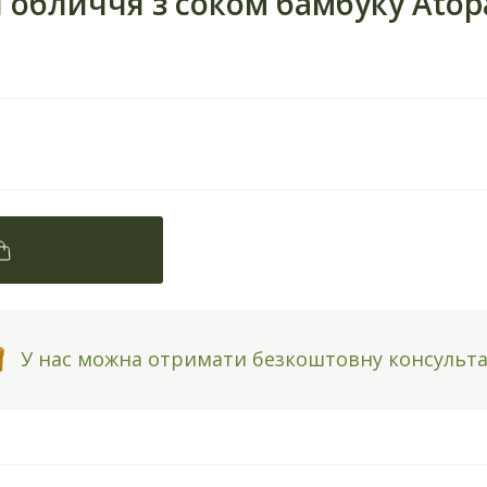
обличчя з соком бамбуку Atopa
У нас можна отримати безкоштовну консульт