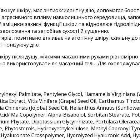
м’якшує шкіру, має антиоксидантну дію, допомагає боро
о агресивного впливу навколишнього середовища, запоб
зміцнює захисні функції шкіри та відновлює гідроліпід
зволоження та запобігає сухості й лущенню.
ілярів, позитивно впливає на атопічну шкіру, схильну до
і тонізуючу дію.
шкіру після душу, м’якими масажними рухами рівномірно
а використовувати як масажний гель. Для охолоджувальн
ylhexyl Palmitate, Pentylene Glycol, Hamamelis Virginiana 
ica Extract, Vitis Vinifera (Grape) Seed Oil, Carthamus Tincto
 Chinensis (Jojoba) Seed Oil, Helianthus Annuus (Sunflower
 Acid/ Ma Copolymer, Alpha-Bisabolol, Sorbitan Stearate, Pot
ium Phytate, Dipotassium Glycyrrhizate, Portulaca Oleracea E
hytosterols, Hydroxyethylcellulose, Methyl Caprooyl Tyros
dium Hyaluronate Crosspolymer, Hydrolyzed Hyaluronic Acid, H