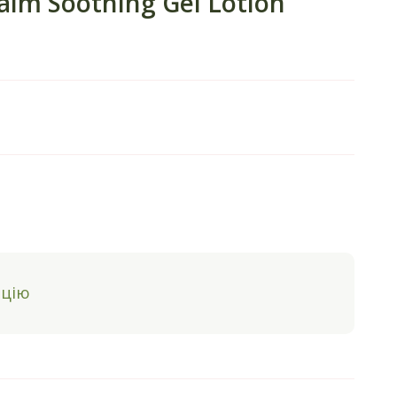
lm Soothing Gel Lotion
ацію