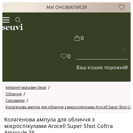
МИ ОНОВИЛИСЯ!
0
КОШИК
0
Ваш кошик порожній!
Інтернет-магазин Seuvi
Обличчя
Сироватки
Колагенова ампула для обличчя з мікроспікулами Arocell Super Shot Co
Колагенова ампула для обличчя з
мікроспікулами Arocell Super Shot Coltra
Ampoule 3X