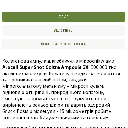
ОПИС
ВІДГУКІВ (0)
КОМЕНТАР КОСМЕТОЛОГА
Колагенова ампула для обличчя з мікроспікулами
Arocell Super Shot Coltra Ampoule 3X
, 300.000 тис.
активних молекули Колагену швидко засвоюються
та проникають вглиб шкіри, завдяки
мікрогольчатому механізму – мікроспікулам,
відновлюють рівень природнього колагену,
зменшують прояви зморшок, звужують пори,
вирівнюють рельєф шкіри та дарять здоровий
блиск. Розмір молекули - 15 мікрометрів робить
поглинання засобу дуже швидким та глибоким.