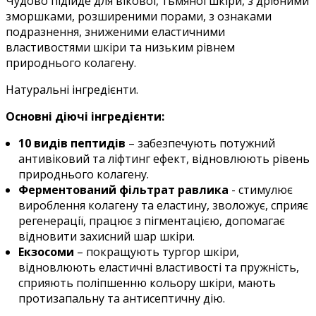
Чудово підійде для вікової, тьмяної шкіри, з дрібними
зморшками, розширеними порами, з ознаками
подразнення, зниженими еластичними
властивостями шкіри та низьким рівнем
природнього колагену.
Натуральні інгредієнти.
Основні діючі інгредієнти:
10 видів пептидів
– забезпечують потужний
антивіковий та ліфтинг ефект, відновлюють рівень
природнього колагену.
Ферментований фільтрат равлика
- стимулює
вироблення колагену та еластину, зволожує, сприяє
регенерації, працює з пігментацією, допомагає
відновити захисний шар шкіри.
Екзосоми
– покращують тургор шкіри,
відновлюють еластичні властивості та пружність,
сприяють поліпшенню кольору шкіри, мають
протизапальну та антисептичну дію.