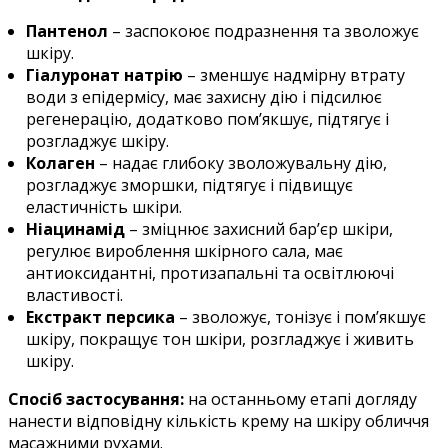
Пантенол
– заспокоює подразнення та зволожує
шкіру.
Гіалуронат натрію
– зменшує надмірну втрату
води з епідермісу, має захисну дію і підсилює
регенерацію, додатково пом’якшує, підтягує і
розгладжує шкіру.
Колаген
– надає глибоку зволожувальну дію,
розгладжує зморшки, підтягує і підвищує
еластичність шкіри.
Ніацинамід
– зміцнює захисний бар’єр шкіри,
регулює вироблення шкірного сала, має
антиоксидантні, протизапальні та освітлюючі
властивості.
Екстракт персика
– зволожує, тонізує і пом’якшує
шкіру, покращує тон шкіри, розгладжує і живить
шкіру.
Спосіб застосування:
на останньому етапі догляду
нанести відповідну кількість крему на шкіру обличчя
масажними рухами.