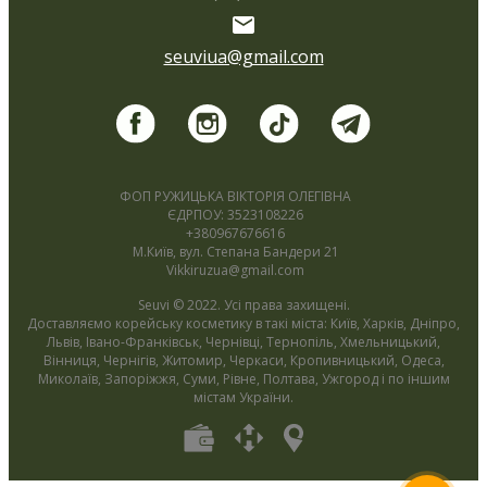
seuviua@gmail.com
ФОП РУЖИЦЬКА ВІКТОРІЯ ОЛЕГІВНА
ЄДРПОУ: 3523108226
+380967676616
М.Київ, вул. Степана Бандери 21
Vikkiruzua@gmail.com
Seuvi © 2022. Усі права захищені.
Доставляємо корейську косметику в такі міста: Київ, Харків, Дніпро,
Львів, Івано-Франківськ, Чернівці, Тернопіль, Хмельницький,
Вінниця, Чернігів, Житомир, Черкаси, Кропивницький, Одеса,
Миколаїв, Запоріжжя, Суми, Рівне, Полтава, Ужгород і по іншим
містам України.