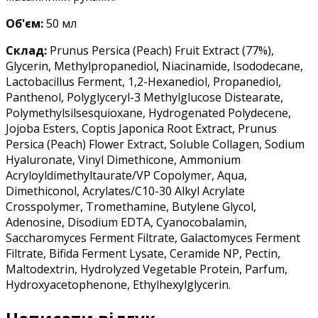
Об'єм:
5
0 мл
Склад:
Prunus Persica (Peach) Fruit Extract (77%),
Glycerin, Methylpropanediol, Niacinamide, Isododecane,
Lactobacillus Ferment, 1,2-Hexanediol, Propanediol,
Panthenol, Polyglyceryl-3 Methylglucose Distearate,
Polymethylsilsesquioxane, Hydrogenated Polydecene,
Jojoba Esters, Coptis Japonica Root Extract, Prunus
Persica (Peach) Flower Extract, Soluble Collagen, Sodium
Hyaluronate, Vinyl Dimethicone, Ammonium
Acryloyldimethyltaurate/VP Copolymer, Aqua,
Dimethiconol, Acrylates/C10-30 Alkyl Acrylate
Crosspolymer, Tromethamine, Butylene Glycol,
Adenosine, Disodium EDTA, Cyanocobalamin,
Saccharomyces Ferment Filtrate, Galactomyces Ferment
Filtrate, Bifida Ferment Lysate, Ceramide NP, Pectin,
Maltodextrin, Hydrolyzed Vegetable Protein, Parfum,
Hydroxyacetophenone, Ethylhexylglycerin.