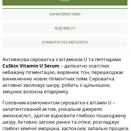
ОПИС
ХАРАКТЕРИСТИКИ
ВІДГУКІВ (1)
КОМЕНТАР КОСМЕТОЛОГА
Антивікова сироватка з вітаміном U та пептидами
CuSkin Vitamin U Serum
– делікатно освітлює
небажану пігментацію, вирівнює тон, перешкоджає
виникненню нових пігментних плям. Сироватка
активно зволожує шкіру, робить її щільнішою,
зміцнює волокна епідермісу.
Головним компонентом сироватки є
вітамін U
–
запатентований актив, унікальне джерело
амінокислот, здатне відновити глибоко пошкоджену
шкіру. Активно загоює ранки та опіки, розгладжує
глибокі мімічні зморшки, заспокоює запальні процеси