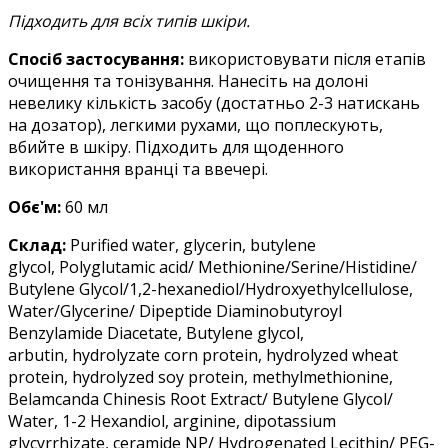
Підходить для всіх типів шкіри.
Спосіб застосування:
використовувати після етапів
очищення та тонізування. Нанесіть на долоні
невелику кількість засобу (достатньо 2-3 натискань
на дозатор), легкими рухами, що поплескують,
вбийте в шкіру. Підходить для щоденного
використання вранці та ввечері.
Обє'м:
60 мл
Склад:
Purified water, glycerin, butylene
glycol, Polyglutamic acid/ Methionine/Serine/Histidine/
Butylene Glycol/1,2-hexanediol/Hydroxyethylcellulose,
Water/Glycerine/ Dipeptide Diaminobutyroyl
Benzylamide Diacetate, Butylene glycol,
arbutin, hydrolyzate corn protein, hydrolyzed wheat
protein, hydrolyzed soy protein, methylmethionine,
Belamcanda Chinesis Root Extract/ Butylene Glycol/
Water, 1-2 Hexandiol, arginine, dipotassium
glycyrrhizate, ceramide NP/ Hydrogenated Lecithin/ PEG-