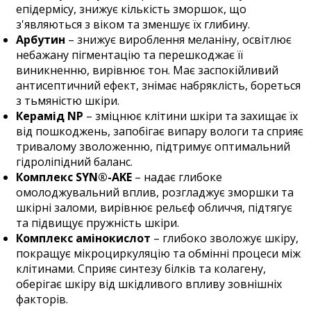
епідермісу, знижує кількість зморшок, що
з'являються з віком та зменшує їх глибину.
Арбутин
–
знижує вироблення меланіну, освітлює
небажану пігментацію та перешкоджає її
виникненню, вирівнює тон. Має заспокійливий
антисептичний ефект, знімає набряклість, бореться
з тьмяністю шкіри.
Керамід NP
–
зміцнює клітини шкіри та захищає їх
від пошкоджень, запобігає випару вологи та сприяє
тривалому зволоженню, підтримує оптимальний
гідроліпідний баланс.
Комплекс SYN®-AKE
–
надає глибоке
омолоджувальний вплив, розгладжує зморшки та
шкірні заломи, вирівнює рельєф обличчя, підтягує
та підвищує пружність шкіри.
Комплекс амінокислот
–
глибоко зволожує шкіру,
покращує мікроциркуляцію та обмінні процеси між
клітинами. Сприяє синтезу білків та колагену,
оберігає шкіру від шкідливого впливу зовнішніх
факторів.