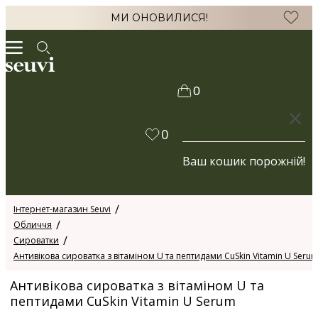
МИ ОНОВИЛИСЯ!
0
КОШИК
0
Ваш кошик порожній!
Інтернет-магазин Seuvi
Обличчя
Сироватки
Антивікова сироватка з вітаміном U та пептидами CuSkin Vitamin U Seru
Антивікова сироватка з вітаміном U та
пептидами CuSkin Vitamin U Serum