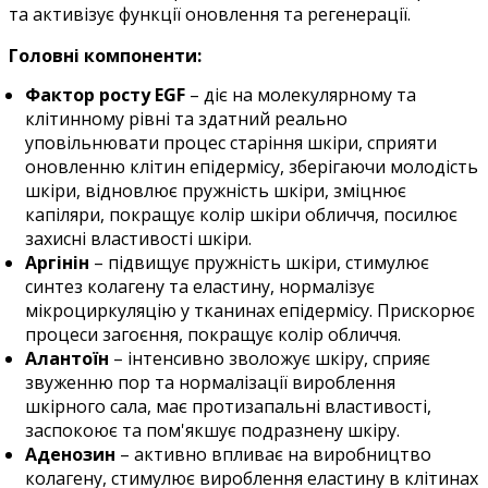
та активізує функції оновлення та регенерації.
Головні компоненти:
Фактор росту EGF
–
діє на молекулярному та
клітинному рівні та здатний реально
уповільнювати процес старіння шкіри, сприяти
оновленню клітин епідермісу, зберігаючи молодість
шкіри, відновлює пружність шкіри, зміцнює
капіляри, покращує колір шкіри обличчя, посилює
захисні властивості шкіри.
Аргінін
–
підвищує пружність шкіри, стимулює
синтез колагену та еластину, нормалізує
мікроциркуляцію у тканинах епідермісу. Прискорює
процеси загоєння, покращує колір обличчя.
Алантоїн
–
інтенсивно зволожує шкіру, сприяє
звуженню пор та нормалізації вироблення
шкірного сала, має протизапальні властивості,
заспокоює та пом'якшує подразнену шкіру.
Аденозин
–
активно впливає на виробництво
колагену, стимулює вироблення еластину в клітинах