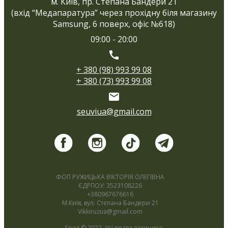
м. Київ, пр. Степана Бандери 21
(вхід “Медапаратура” через прохідну біля магазину
Samsung, 6 поверх, офіс №618)
09:00 - 20:00
+ 380 (98) 993 99 08
+ 380 (73) 993 99 08
seuviua@gmail.com
ФОП РУЖИЦЬКА ВІКТОРІЯ ОЛЕГІВНА
ЄДРПОУ: 3523108226
+380967676616
М.Київ, вул. Степана Бандери 21
Vikkiruzua@gmail.com
Seuvi © 2022. Усі права захищені.